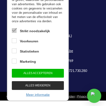
te geven, waaronder de personalisatie
van advertenties. We gebruiken ook
cookies om gegevens te verzamelen
voor de personalisatie van inhoud en
Adresgegevens
het meten van de effectiviteit van
onze advertenties via derden.
Bevazet BV
Kerkweg 5,
Strikt noodzakelijk
2974 LH Brandwijk (NL)
Tel:
078- 481497
Voorkeuren
E-mail:
info@bevazet.be
Statistieken
KvK-nummer: 23048769
Marketing
Btw-identificatienummer: BE 0721.730.280
ALLES ACCEPTEREN
ALLES WEIGEREN
Meer informatie
© 1983 - 2026 - Bevazet B.V.
Algemene voorwaarden
|
Privacy statement