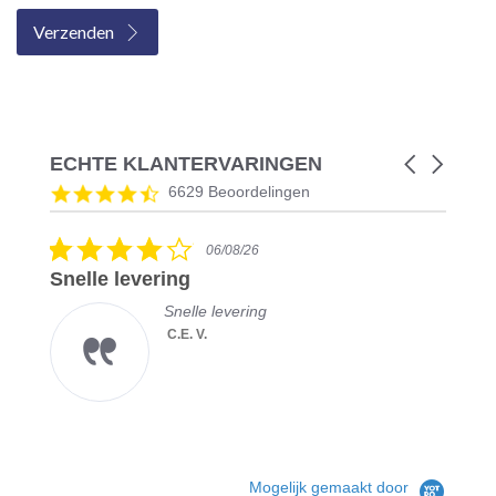
Verzenden
ECHTE KLANTERVARINGEN
Carousel
arrows
Reviews
4.5
6629 Beoordelingen
carousel
star
rating
4.0
06/08/26
star
Snelle levering
rating
Snelle levering
C.E. V.
Mogelijk gemaakt door