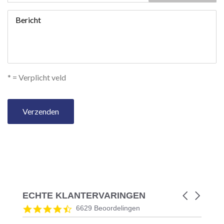
Bericht
* = Verplicht veld
Verzenden
ECHTE KLANTERVARINGEN
Carousel
arrows
Reviews
4.5
6629 Beoordelingen
carousel
star