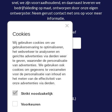
snel, we zijn voorraadhoudend, en daarnaast leveren we
bedrijfskleding op maat, ontworpen door onze eigen
ontwerpster. Neem gerust contact met ons op voor meer
informatie.
×
Inschrijven nieuwsbrief
Cookies
Wij gebruiken cookies om uw
gebruikerservaring te optimaliseren,
het webverkeer te analyseren en
gerichte advertenties via derden weer
te geven, waaronder de personalisatie
van advertenties. We gebruiken ook
cookies om gegevens te verzamelen
voor de personalisatie van inhoud en
Adresgegevens
het meten van de effectiviteit van
onze advertenties via derden.
Bevazet BV
Kerkweg 5,
Strikt noodzakelijk
2974 LH Brandwijk (NL)
Tel:
078- 481497
Voorkeuren