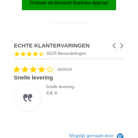
Probeer de Bevazet Business App nu!
ECHTE KLANTERVARINGEN
Carousel
arrows
Reviews
4.5
6629 Beoordelingen
carousel
star
rating
4.0
06/08/26
star
Snelle levering
rating
Snelle levering
C.E. V.
Mogelijk gemaakt door