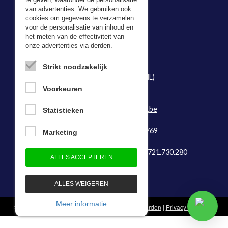
te geven, waaronder de personalisatie
van advertenties. We gebruiken ook
cookies om gegevens te verzamelen
voor de personalisatie van inhoud en
Adresgegevens
het meten van de effectiviteit van
onze advertenties via derden.
Bevazet BV
Kerkweg 5,
Strikt noodzakelijk
2974 LH Brandwijk (NL)
Tel:
078- 481497
Voorkeuren
E-mail:
info@bevazet.be
Statistieken
KvK-nummer: 23048769
Marketing
Btw-identificatienummer: BE 0721.730.280
ALLES ACCEPTEREN
ALLES WEIGEREN
Meer informatie
© 1983 - 2026 - Bevazet B.V.
Algemene voorwaarden
|
Privacy statement