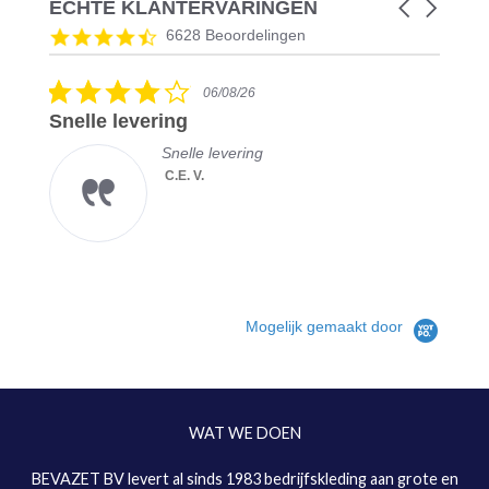
ECHTE KLANTERVARINGEN
Carousel
arrows
Reviews
4.5
6628 Beoordelingen
carousel
star
rating
4.0
06/08/26
star
Snelle levering
rating
Snelle levering
C.E. V.
Mogelijk gemaakt door
WAT WE DOEN
BEVAZET BV levert al sinds 1983 bedrijfskleding aan grote en