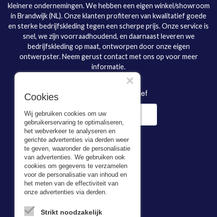
kleinere ondernemingen. We hebben een eigen winkel/showroom
in Brandwijk (NL). Onze klanten profiteren van kwalitatief goede
en sterke bedrijfskleding tegen een scherpe prijs. Onze service is
snel, we zijn voorraadhoudend, en daarnaast leveren we
bedrijfskleding op maat, ontworpen door onze eigen
ontwerpster. Neem gerust contact met ons op voor meer
informatie.
×
Inschrijven nieuwsbrief
Cookies
Wij gebruiken cookies om uw
gebruikerservaring te optimaliseren,
het webverkeer te analyseren en
gerichte advertenties via derden weer
te geven, waaronder de personalisatie
van advertenties. We gebruiken ook
cookies om gegevens te verzamelen
voor de personalisatie van inhoud en
Adresgegevens
het meten van de effectiviteit van
onze advertenties via derden.
Bevazet BV
Kerkweg 5,
Strikt noodzakelijk